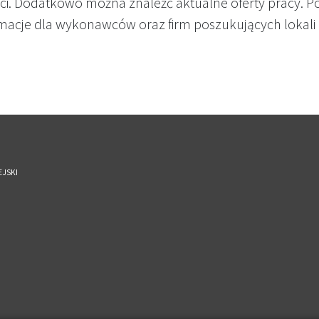
ści. Dodatkowo można znaleźć aktualne oferty pracy. 
macje dla wykonawców oraz firm poszukujących lokali 
EJSKI